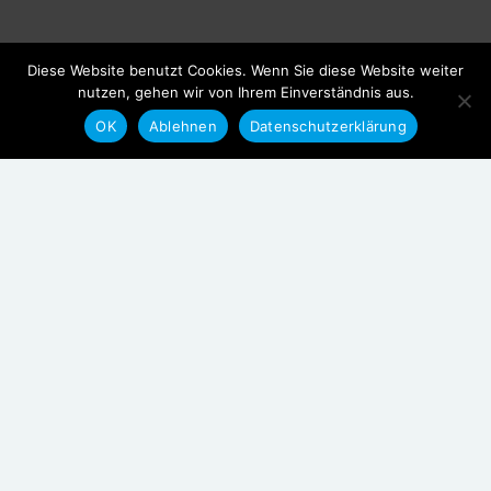
Diese Website benutzt Cookies. Wenn Sie diese Website weiter
nutzen, gehen wir von Ihrem Einverständnis aus.
OK
Ablehnen
Datenschutzerklärung
Ermlandweg 14
48159 Münster
Fon: +49 (0) 251 5085 3940
Fax: +49 (0) 251 5085 3941
info@energenta.ag